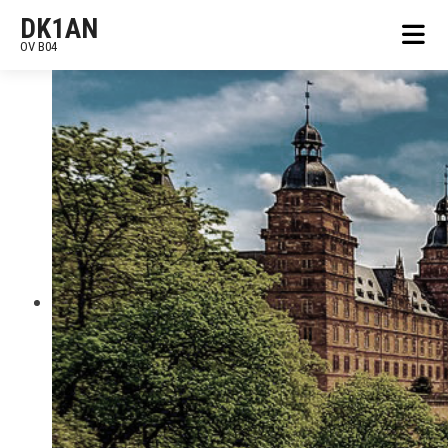
DK1AN
OV B04