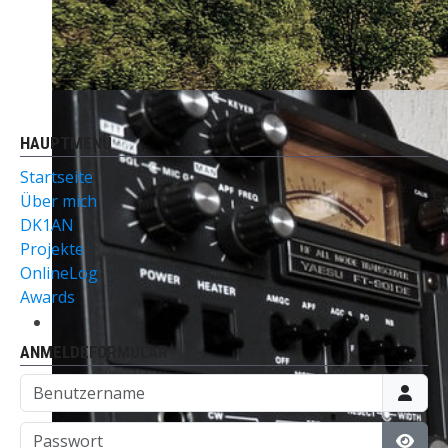
HAUPTMENÜ
Startseite
Über mich
DK1AN
Projekte
OnlineLog
Awards
ANMELDEFORMULAR
Benutzername
Passwort